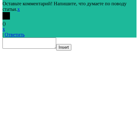
Оставьте комментарий! Напишите, что думаете по поводу
статьи.
x
(
)
x
|
Ответить
Insert