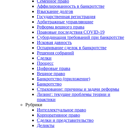
Семейное право
Аффилированность в банкротстве
Взыскание долгов
Государственная регистрация
Арбитражные управляющие
Реформа вещного права
Правовые последствия COVID-19
Субординация требований при банкротстве
Исковая давность
Оспаривание сделок в банкротстве
Решения собраний
Сделки
Процесс
Цифровые права
Вещное право
Банкротство (приложение)
Банкротство
Страхование: причины и задачи реформы
Лизинг: текущие проблемы теории и
практики
Рубрики
Интеллектуальное право
Корпоративное право
Сделки и представительство
Деликты