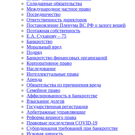
Солидарные обязательства
Международное частное право
Посредничество
Ответственность директоров
Постановление Пленума ВС РФ о залоге вещей
Поэтажная собственность
Е.А. Суханову – 75
Банкротство
Моральный вред
Подряд
Банкротство финансовых организаций
Корпоративное право
Наследование
Интеллектуальные права
Аренда
Обязательства из причинения вреда
Семейное право
Аффилированность в банкротстве
Взыскание долгов
Государственная регистрация
Арбитражные управляющие
Реформа вещного права
Правовые последствия COVID-19
Субординация требований при банкротстве
Исковая давность