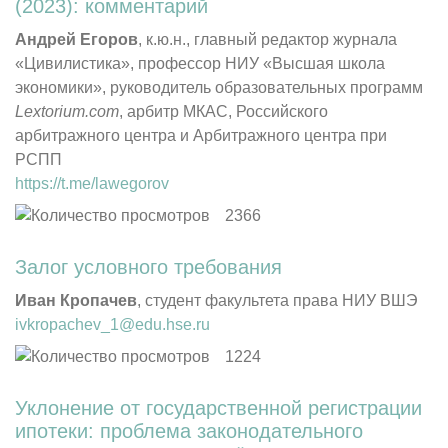
(2023): комментарий
Андрей Егоров
, к.ю.н., главный редактор журнала
«Цивилистика», профессор НИУ «Высшая школа
экономики», руководитель образовательных программ
Lextorium
.
com
, арбитр МКАС, Российского
арбитражного центра и Арбитражного центра при
РСПП
https://t.me/lawegorov
2366
Залог условного
требования
Иван Кропачев
, студент факультета права НИУ ВШЭ
ivkropachev_1@edu.hse.ru
1224
Уклонение от государственной регистрации
ипотеки: проблема законодательного