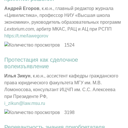
Андрей Егоров
, к.ю.н., главный редактор журнала
«Цивилистика», профессор НИУ «Высшая школа
экономики», руководитель образовательных программ
Lextorium.com
, арбитр МКАС, РАЦ и АЦ при РСПП
https://t.me/lawegorov
1524
Протестация как сделочное
волеизъявление
Илья Зикун
, к.ю.н., ассистент кафедры гражданского
права юридического факультета МГУ им. М.В.
Ломоносова, консультант ИЦЧП им. С.С. Алексеева
при Президенте РФ,
i_zikun@law.msu.ru
3198
Релевантность знания приобретателя