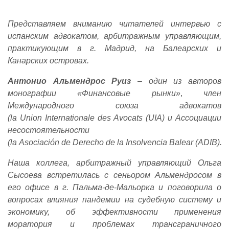
Представляем вниманию читателей интервью с
испанским адвокатом, арбитражным управляющим,
практикующим в г. Мадрид, на Балеарских и
Канарских островах.
Антонио Альмендрос Руиз
– один из авторов
монографии «Финансовые рынки»
,
член
Международного союза адвокатов
(
la
Union
Internationale
des
Avocats
(
UIA
) и Ассоциации
несостоятельности
(
la
Asociaci
ó
n
de
Derecho
de
la
Insolvencia
Balear
(
ADIB
).
Наша коллега, арбитражный управляющий Ольга
Сысоева встретилась с сеньором Альмендросом в
его офисе в г. Пальма-де-Мальорка и поговорила о
вопросах влияния пандемии на судебную систему и
экономику, об эффективности применения
моратория и проблемах трансграничного