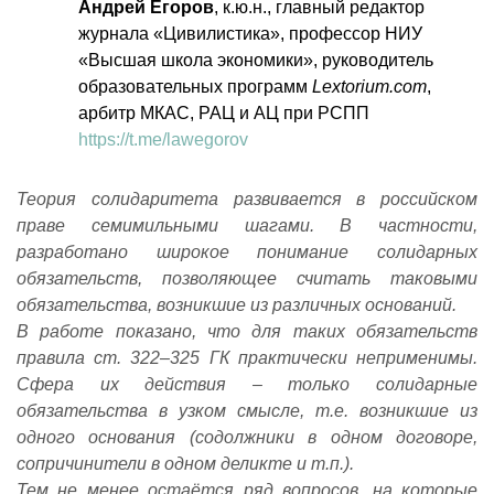
Андрей Егоров
, к.ю.н., главный редактор
журнала «Цивилистика», профессор НИУ
«Высшая школа экономики», руководитель
образовательных программ
Lextorium.com
,
арбитр МКАС, РАЦ и АЦ при РСПП
https://t.me/lawegorov
Теория солидаритета развивается в российском
праве семимильными шагами. В частности,
разработано широкое понимание солидарных
обязательств, позволяющее считать таковыми
обязательства, возникшие из различных оснований.
В работе показано, что для таких обязательств
правила ст. 322–325 ГК практически неприменимы.
Сфера их действия – только солидарные
обязательства в узком смысле, т.е. возникшие из
одного основания (содолжники в одном договоре,
сопричинители в одном деликте и т.п.).
Тем не менее остаётся ряд вопросов, на которые