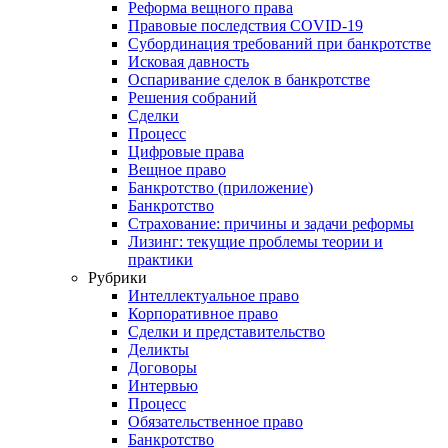
Реформа вещного права
Правовые последствия COVID-19
Субординация требований при банкротстве
Исковая давность
Оспаривание сделок в банкротстве
Решения собраний
Сделки
Процесс
Цифровые права
Вещное право
Банкротство (приложение)
Банкротство
Страхование: причины и задачи реформы
Лизинг: текущие проблемы теории и
практики
Рубрики
Интеллектуальное право
Корпоративное право
Сделки и представительство
Деликты
Договоры
Интервью
Процесс
Обязательственное право
Банкротство