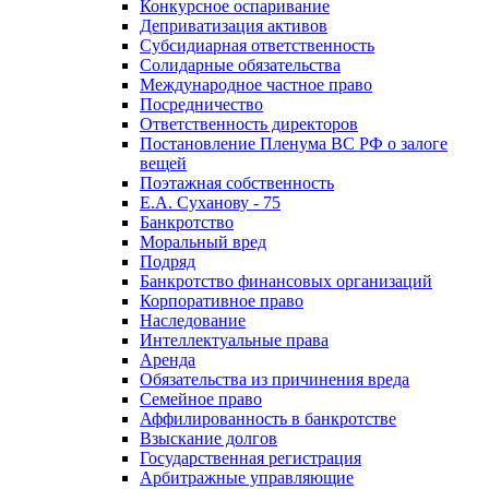
Конкурсное оспаривание
Деприватизация активов
Субсидиарная ответственность
Солидарные обязательства
Международное частное право
Посредничество
Ответственность директоров
Постановление Пленума ВС РФ о залоге
вещей
Поэтажная собственность
Е.А. Суханову - 75
Банкротство
Моральный вред
Подряд
Банкротство финансовых организаций
Корпоративное право
Наследование
Интеллектуальные права
Аренда
Обязательства из причинения вреда
Семейное право
Аффилированность в банкротстве
Взыскание долгов
Государственная регистрация
Арбитражные управляющие