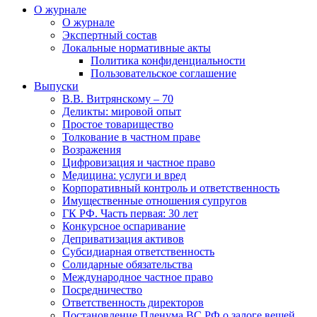
О журнале
О журнале
Экспертный состав
Локальные нормативные акты
Политика конфиденциальности
Пользовательское соглашение
Выпуски
В.В. Витрянскому – 70
Деликты: мировой опыт
Простое товарищество
Толкование в частном праве
Возражения
Цифровизация и частное право
Медицина: услуги и вред
Корпоративный контроль и ответственность
Имущественные отношения супругов
ГК РФ. Часть первая: 30 лет
Конкурсное оспаривание
Деприватизация активов
Субсидиарная ответственность
Солидарные обязательства
Международное частное право
Посредничество
Ответственность директоров
Постановление Пленума ВС РФ о залоге вещей