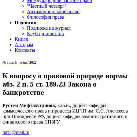
Международное частное право
“Частный четверг”
Антимонопольное право
Философия права
Подписки
Подписка на журнал
Клуб цивилистов
Книги
Авторам
Контакты
№ 3 /май - июнь/ 2022
К вопросу о правовой природе нормы
абз. 2 п. 5 ст. 189.23 Закона о
банкротстве
Рустем Мифтахутдинов
, к.ю.н., доцент кафедры
коммерческого права и процесса ИЦЧП им. С.С. Алексеева
при Президенте РФ, доцент кафедры административного и
финансового права СПбГУ
mrt1@mail.ru