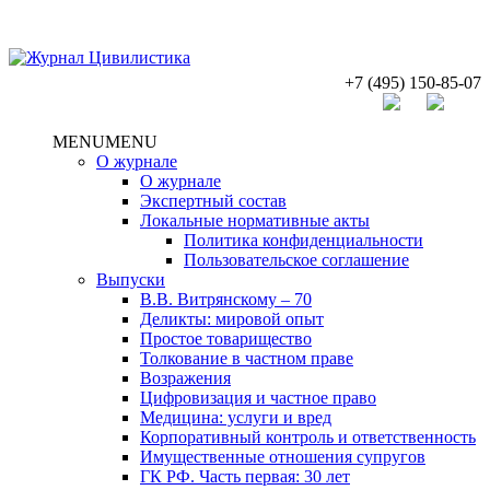
+7 (495) 150-85-07
MENU
MENU
О журнале
О журнале
Экспертный состав
Локальные нормативные акты
Политика конфиденциальности
Пользовательское соглашение
Выпуски
В.В. Витрянскому – 70
Деликты: мировой опыт
Простое товарищество
Толкование в частном праве
Возражения
Цифровизация и частное право
Медицина: услуги и вред
Корпоративный контроль и ответственность
Имущественные отношения супругов
ГК РФ. Часть первая: 30 лет