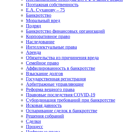
Поэтажная собственность
Е.А. Суханову – 75
Банкротство
Моральный вред
Подряд
Банкротство финансовых организаций
Корпоративное право
Наследование
Интеллектуальные права
Аренда
Обязательства из причинения вреда
Семейное право
Аффилированность в банкротстве
Взыскание долгов
Государственная регистрация
Арбитражные управляющие
Реформа вещного права
Правовые последствия COVID-19
Субординация требований при банкротстве
Исковая давность
Оспаривание сделок в банкротстве
Решения собраний
Сделки
Процесс
Цифровые права