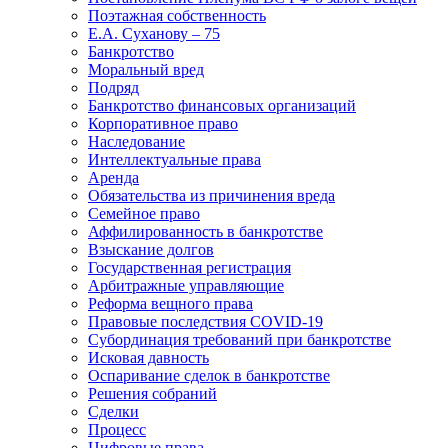
Поэтажная собственность
Е.А. Суханову – 75
Банкротство
Моральный вред
Подряд
Банкротство финансовых организаций
Корпоративное право
Наследование
Интеллектуальные права
Аренда
Обязательства из причинения вреда
Семейное право
Аффилированность в банкротстве
Взыскание долгов
Государственная регистрация
Арбитражные управляющие
Реформа вещного права
Правовые последствия COVID-19
Субординация требований при банкротстве
Исковая давность
Оспаривание сделок в банкротстве
Решения собраний
Сделки
Процесс
Цифровые права