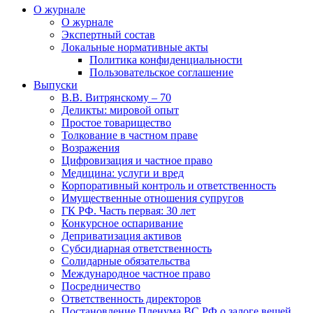
О журнале
О журнале
Экспертный состав
Локальные нормативные акты
Политика конфиденциальности
Пользовательское соглашение
Выпуски
В.В. Витрянскому – 70
Деликты: мировой опыт
Простое товарищество
Толкование в частном праве
Возражения
Цифровизация и частное право
Медицина: услуги и вред
Корпоративный контроль и ответственность
Имущественные отношения супругов
ГК РФ. Часть первая: 30 лет
Конкурсное оспаривание
Деприватизация активов
Субсидиарная ответственность
Солидарные обязательства
Международное частное право
Посредничество
Ответственность директоров
Постановление Пленума ВС РФ о залоге вещей