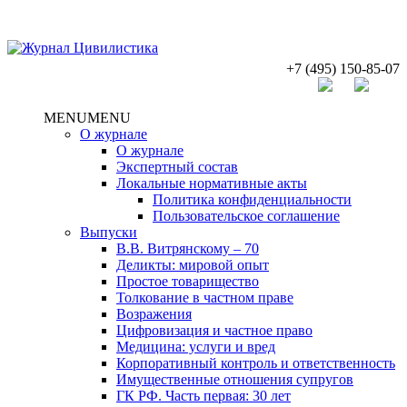
+7 (495) 150-85-07
MENU
MENU
О журнале
О журнале
Экспертный состав
Локальные нормативные акты
Политика конфиденциальности
Пользовательское соглашение
Выпуски
В.В. Витрянскому – 70
Деликты: мировой опыт
Простое товарищество
Толкование в частном праве
Возражения
Цифровизация и частное право
Медицина: услуги и вред
Корпоративный контроль и ответственность
Имущественные отношения супругов
ГК РФ. Часть первая: 30 лет