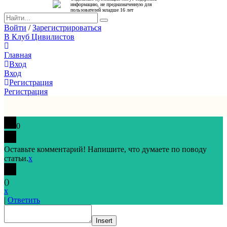
информацию, не предназначенную для
пользователей младше 16 лет
Войти
/
Зарегистрироваться
В Клуб Цивилистов
Главная
Вход
Вход
Регистрация
Регистрация
0
Оставьте комментарий! Напишите, что думаете по поводу
статьи.
x
(
)
x
|
Ответить
Insert