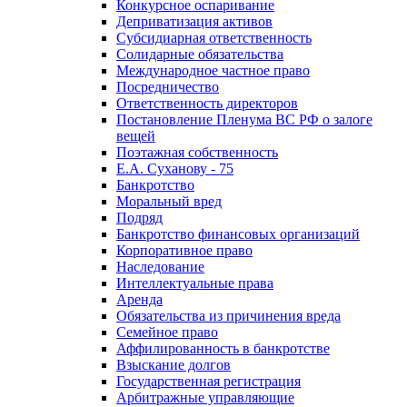
Конкурсное оспаривание
Деприватизация активов
Субсидиарная ответственность
Солидарные обязательства
Международное частное право
Посредничество
Ответственность директоров
Постановление Пленума ВС РФ о залоге
вещей
Поэтажная собственность
Е.А. Суханову - 75
Банкротство
Моральный вред
Подряд
Банкротство финансовых организаций
Корпоративное право
Наследование
Интеллектуальные права
Аренда
Обязательства из причинения вреда
Семейное право
Аффилированность в банкротстве
Взыскание долгов
Государственная регистрация
Арбитражные управляющие