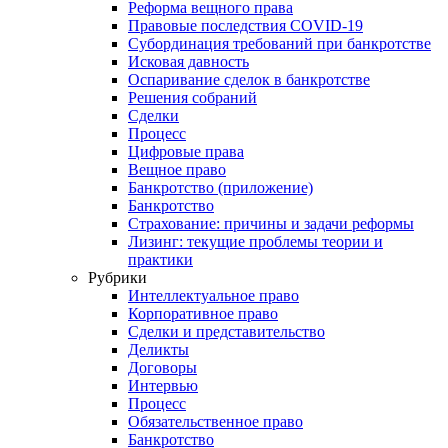
Реформа вещного права
Правовые последствия COVID-19
Субординация требований при банкротстве
Исковая давность
Оспаривание сделок в банкротстве
Решения собраний
Сделки
Процесс
Цифровые права
Вещное право
Банкротство (приложение)
Банкротство
Страхование: причины и задачи реформы
Лизинг: текущие проблемы теории и
практики
Рубрики
Интеллектуальное право
Корпоративное право
Сделки и представительство
Деликты
Договоры
Интервью
Процесс
Обязательственное право
Банкротство