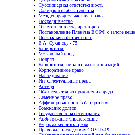
Субсидиарная ответственность
Солидарные обязательства
Международное частное право
Посредничество
Ответственность директоров
Постановление Пленума ВС РФ о залоге вещ
Поэтажная собственность
Е.А. Суханову - 75
Банкротство
Моральный вред
Подряд
Банкротство финансовых организаций
Корпоративное право
Наследование
Интеллектуальные права
Аренда
Обязательства из причинения вреда
Семейное право
Аффилированность в банкротстве
Взыскание долгов
Государственная регистрация
Арбитражные управляющие
Реформа вещного права
Правовые последствия COVID-19