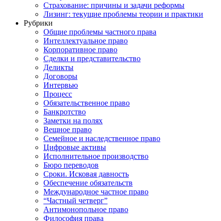
Страхование: причины и задачи реформы
Лизинг: текущие проблемы теории и практики
Рубрики
Общие проблемы частного права
Интеллектуальное право
Корпоративное право
Сделки и представительство
Деликты
Договоры
Интервью
Процесс
Обязательственное право
Банкротство
Заметки на полях
Вещное право
Семейное и наследственное право
Цифровые активы
Исполнительное производство
Бюро переводов
Сроки. Исковая давность
Обеспечение обязательств
Международное частное право
“Частный четверг”
Антимонопольное право
Философия права