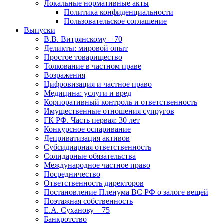
Локальные нормативные акты
Политика конфиденциальности
Пользовательское соглашение
Выпуски
В.В. Витрянскому – 70
Деликты: мировой опыт
Простое товарищество
Толкование в частном праве
Возражения
Цифровизация и частное право
Медицина: услуги и вред
Корпоративный контроль и ответственность
Имущественные отношения супругов
ГК РФ. Часть первая: 30 лет
Конкурсное оспаривание
Деприватизация активов
Субсидиарная ответственность
Солидарные обязательства
Международное частное право
Посредничество
Ответственность директоров
Постановление Пленума ВС РФ о залоге вещей
Поэтажная собственность
Е.А. Суханову – 75
Банкротство