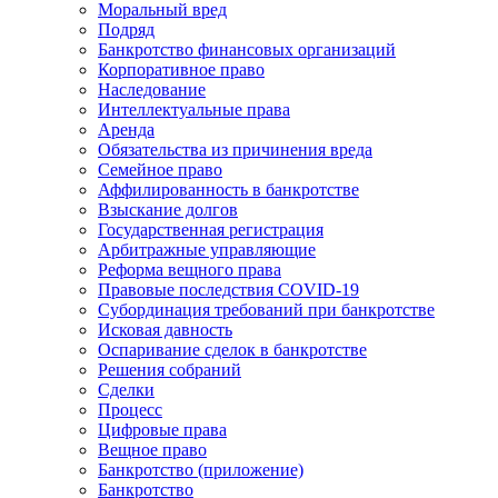
Моральный вред
Подряд
Банкротство финансовых организаций
Корпоративное право
Наследование
Интеллектуальные права
Аренда
Обязательства из причинения вреда
Семейное право
Аффилированность в банкротстве
Взыскание долгов
Государственная регистрация
Арбитражные управляющие
Реформа вещного права
Правовые последствия COVID-19
Субординация требований при банкротстве
Исковая давность
Оспаривание сделок в банкротстве
Решения собраний
Сделки
Процесс
Цифровые права
Вещное право
Банкротство (приложение)
Банкротство