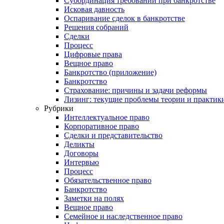
Субординация требований при банкротстве
Исковая давность
Оспаривание сделок в банкротстве
Решения собраний
Сделки
Процесс
Цифровые права
Вещное право
Банкротство (приложение)
Банкротство
Страхование: причины и задачи реформы
Лизинг: текущие проблемы теории и практик
Рубрики
Интеллектуальное право
Корпоративное право
Сделки и представительство
Деликты
Договоры
Интервью
Процесс
Обязательственное право
Банкротство
Заметки на полях
Вещное право
Семейное и наследственное право