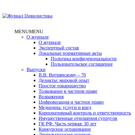
MENU
MENU
О журнале
О журнале
Экспертный состав
Локальные нормативные акты
Политика конфиденциальности
Пользовательское соглашение
Выпуски
В.В. Витрянскому – 70
Деликты: мировой опыт
Простое товарищество
Толкование в частном праве
Возражения
Цифровизация и частное право
Медицина: услуги и вред
Корпоративный контроль и ответственность
Имущественные отношения супругов
ГК РФ. Часть первая: 30 лет
Конкурсное оспаривание
Деприватизация активов