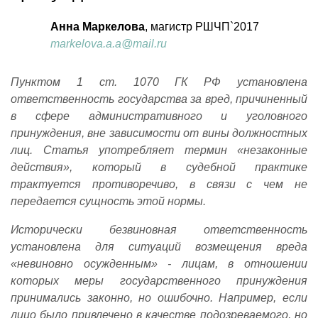
Анна Маркелова
, магистр РШЧП`2017
markelova
.
a
.
a
@
mail
.
ru
Пунктом 1 ст. 1070 ГК РФ установлена
ответственность государства за вред, причиненный
в сфере административного и уголовного
принуждения, вне зависимости от вины должностных
лиц. Статья употребляет термин «незаконные
действия», который в судебной практике
трактуется
противоречиво, в связи с чем не
передается сущность этой нормы.
И
сторически безвиновная ответственность
установлена для
ситуаций
возмещения вреда
«невиновно осужденным» - лицам, в отношении
которых меры государственного принуждения
пр
инимались законно, но ошибочно. Например, если
лицо было привлечено в качестве подозреваемого, но