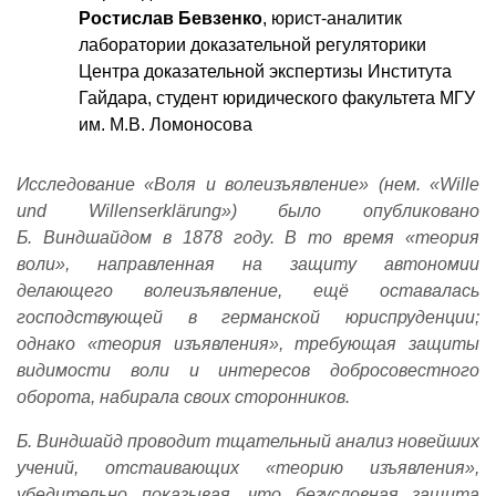
Ростислав Бевзенко
, юрист-аналитик
лаборатории доказательной регуляторики
Центра доказательной экспертизы Института
Гайдара, студент юридического факультета МГУ
им. М.В. Ломоносова
Исследование «Воля и волеизъявление» (нем. «
Wille
und
Willenserkl
ä
rung
») было опубликовано
Б.
Виндшайдом в 1878 году. В то время «теория
воли», направленная на защиту автономии
делающего волеизъявление, ещё оставалась
господствующей в германской юриспруденции;
однако «теория изъявления», требующая защиты
видимости воли и интересов добросовестного
оборота, набирала своих сторонников.
Б. Виндшайд проводит тщательный анализ новейших
учений, отстаивающих «теорию изъявления»,
убедительно показывая, что безусловная защита